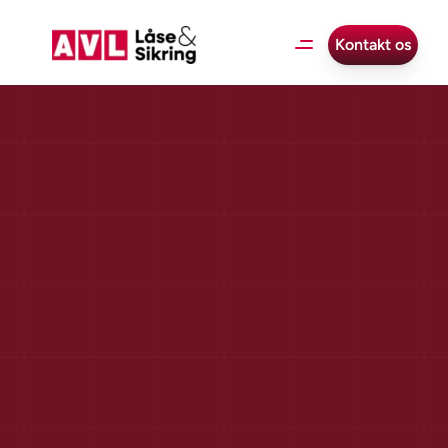
Kontakt os
Adgangskontrol
i
virksomheder:
Nøgler
vs.
digitale
løsninger
–
hvad
er
smartest
i
2026?