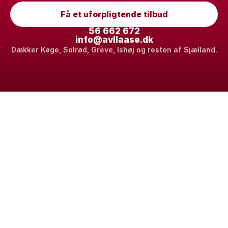
Få et uforpligtende tilbud
56 662 672
info@avllaase.dk
Dækker Køge, Solrød, Greve, Ishøj og resten af Sjælland.
Din sikre løsning for privat og erhverv.