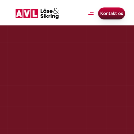
Kontakt os
Er
jeres
virksomhedssikring
tidssvarende
i
2026?
7
risici
mange
overser