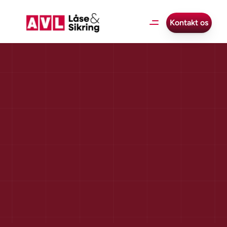
Kontakt os
Hvilke
dørlåse
er
forsikringsgodkendte?