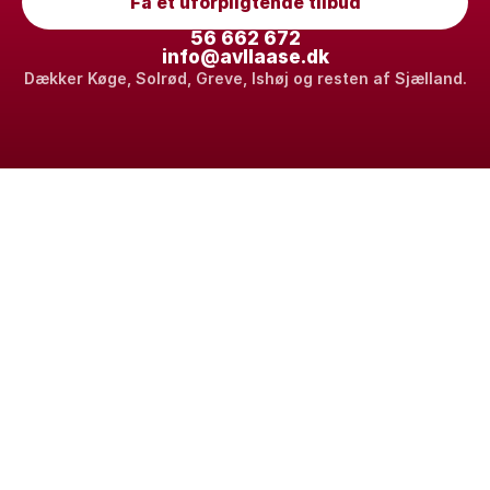
Få et uforpligtende tilbud
56 662 672
info@avllaase.dk
Dækker Køge, Solrød, Greve, Ishøj og resten af Sjælland.
Din sikre løsning for privat og erhverv.