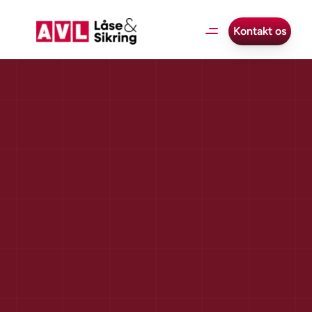
Kontakt os
Hvor
længe
må
man
gemme
videoovervågning
som
virksomhed?